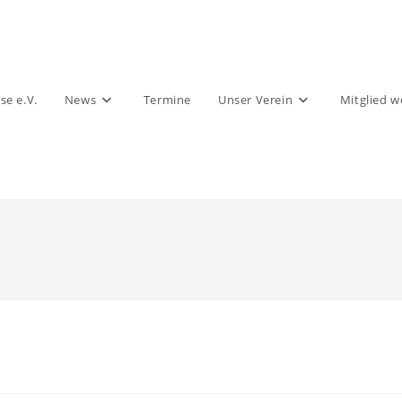
se e.V.
News
Termine
Unser Verein
Mitglied 
site-
he
chalten