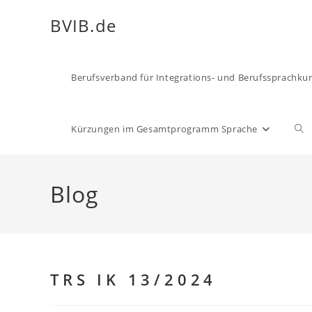
Zum
BVIB.de
Inhalt
springen
Berufsverband für Integrations- und Berufssprachkur
Web
Kürzungen im Gesamtprogramm Sprache
Suc
Blog
ums
TRS IK 13/2024