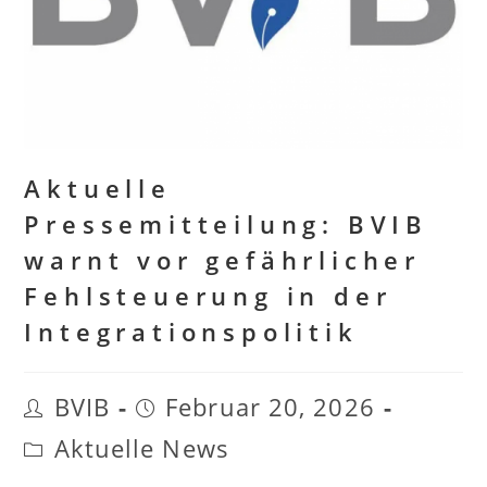
Aktuelle
Pressemitteilung: BVIB
warnt vor gefährlicher
Fehlsteuerung in der
Integrationspolitik
BVIB
Februar 20, 2026
Beitrags-
Beitrag
Autor:
Aktuelle News
veröffentlicht:
Beitrags-
Kategorie: